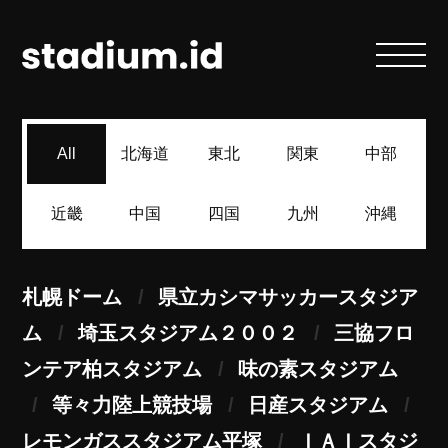
All
北海道
東北
関東
中部
近畿
中国
四国
九州
沖縄
札幌ドーム
県立カシマサッカースタジア
ム
埼玉スタジアム２００２
三協フロ
ンテア柏スタジアム
味の素スタジアム
等々力陸上競技場
日産スタジアム
レモンガススタジアム平塚
ＩＡＩスタジ